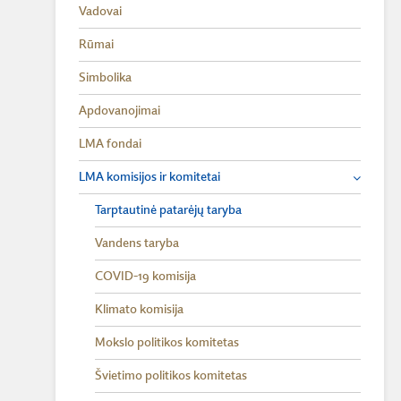
Vadovai
Rūmai
Simbolika
Apdovanojimai
LMA fondai
LMA komisijos ir komitetai
Tarptautinė patarėjų taryba
Vandens taryba
COVID-19 komisija
Klimato komisija
Mokslo politikos komitetas
Švietimo politikos komitetas