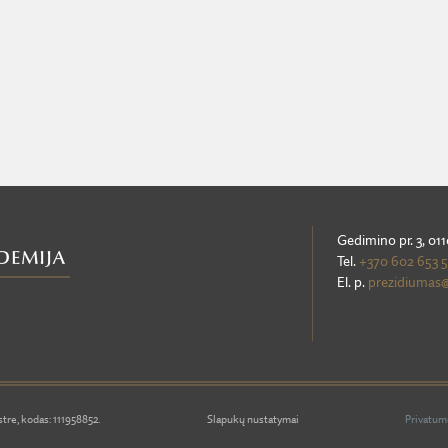
Gedimino pr. 3, 011
Tel.
+370 602 653 
El. p.
prezidiumas@
tre, kodas: 111958852.
Slapukų nustatymai
Privatum