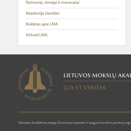
Partneriai, rėmėjai ir mecenatai
Akademija šiandien
Bukletas apie LMA
Virtuali LMA
Valstybės biudžetinė įstaiga. Duomenys kaupiami ir saugomi Juridinių asmenų regis