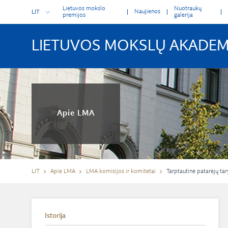
Lietuvos mokslo
Nuotraukų
Naujienos
LIT
premijos
galerija
LIETUVOS MOKSLŲ AKADEM
Apie LMA
LIT
Apie LMA
LMA komisijos ir komitetai
Tarptautinė patarėjų ta
Istorija