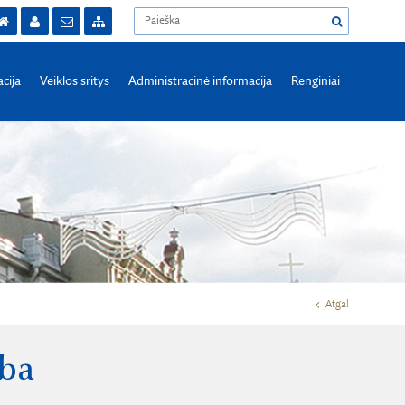
acija
Veiklos sritys
Administracinė informacija
Renginiai
Atgal
yba