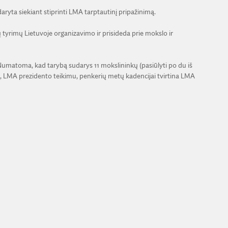
aryta siekiant stiprinti LMA tarptautinį pripažinimą.
tyrimų Lietuvoje organizavimo ir prisideda prie mokslo ir
Numatoma, kad tarybą sudarys 11 mokslininkų (pasiūlyti po du iš
, LMA prezidento teikimu, penkerių metų kadencijai tvirtina LMA