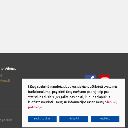
02 Vilnius
54
lma.lt
Mūsų svetainė naudoja slapukus siekiant užtikrinti svetainės
funkcionalumą, pagerinti Jūsų naršymo patirtį, taip pat
statistikos tikslais. Jūs galite pasirinkti, kuriuos slapukus
leidžiate naudoti. Daugiau informacijos rasite mūsų
Slapukų
politikoje
.
Sutikti su visais
Tik būtini
Pasirinkti
o politika
© 2017 Visos teisės saugomos. Sprendimas:
TEXUS