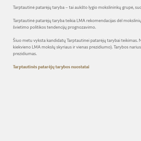
Tarptautinė patarėjų taryba – tai aukšto lygio mokslininkų grupė, sud
Tarptautinė patarėjų taryba teikia LMA rekomendacijas dėl mokslinių 
švietimo politikos tendencijų prognozavimo.
Šiuo metu vyksta kandidatų Tarptautinei patarėjų tarybai teikimas. 
kiekvieno LMA mokslų skyriaus ir vienas prezidiumo). Tarybos narius
prezidiumas.
Tarptautinės patarėjų tarybos nuostatai