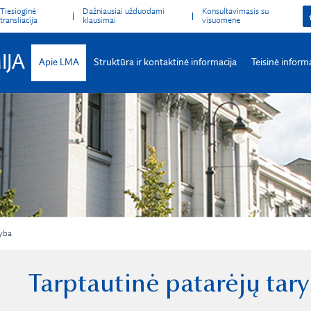
Tiesioginė
Dažniausiai užduodami
Konsultavimasis su
transliacija
klausimai
visuomene
IJA
Apie LMA
Struktūra ir kontaktinė informacija
Teisinė inform
ryba
Tarptautinė patarėjų tar