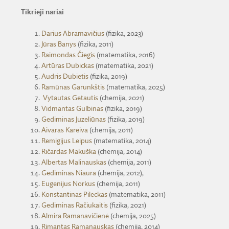
Tikrieji nariai
Darius Abramavičius
(fizika, 2023)
Jūras Banys
(fizika, 2011)
Raimondas Čiegis
(matematika, 2016)
Artūras Dubickas
(matematika, 2021)
Audris Dubietis
(fizika, 2019)
Ramūnas Garunkštis
(matematika, 2025)
Vytautas Getautis
(chemija, 2021)
Vidmantas Gulbinas
(fizika, 2019)
Gediminas Juzeliūnas
(fizika, 2019)
Aivaras Kareiva
(chemija, 2011)
Remigijus Leipus
(matematika, 2014)
Ričardas Makuška
(chemija, 2014)
Albertas Malinauskas
(chemija, 2011)
Gediminas Niaura
(chemija, 2012),
Eugenijus Norkus
(chemija, 2011)
Konstantinas Pileckas
(matematika, 2011)
Gediminas Račiukaitis
(fizika, 2021)
Almira Ramanavičienė
(chemija, 2025)
Rimantas Ramanauskas
(chemija, 2014)