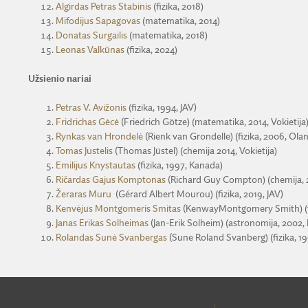
Algirdas Petras Stabinis
(fizika, 2018)
Mifodijus Sapagovas
(matematika, 2014)
Donatas Surgailis
(matematika, 2018)
Leonas Valkūnas
(fizika, 2024)
Užsienio nariai
Petras V. Avižonis
(fizika, 1994, JAV)
Fridrichas Gėcė
(Friedrich Götze) (matematika, 2014, Vokietija
Rynkas van Hrondelė
(Rienk van Grondelle) (fizika, 2006, Olan
Tomas Justelis
(Thomas Jüstel) (chemija 2014, Vokietija)
Emilijus Knystautas
(fizika, 1997, Kanada)
Ričardas Gajus Komptonas
(Richard Guy Compton) (chemija, 2
Žeraras Muru
(Gérard Albert Mourou) (fizika, 2019, JAV)
Kenvėjus Montgomeris Smitas
(KenwayMontgomery Smith) (fiz
Janas Erikas Solheimas
(Jan-Erik Solheim) (astronomija, 2002, 
Rolandas Sunė Svanbergas
(Sune Roland Svanberg) (fizika, 19