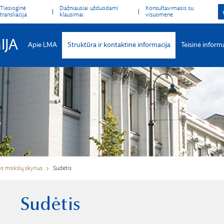
Tiesioginė
Dažniausiai užduodami
Konsultavimasis su
transliacija
klausimai
visuomene
IJA
Apie LMA
Struktūra ir kontaktinė informacija
Teisinė inform
os mokslų skyrius
Sudėtis
Sudėtis