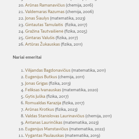
Arūnas Ramanavičius
(chemija, 2016)
Valdemaras Razumas
(chemija, 2006)
Jonas Šiaulys
(matematika, 2023)
Gintautas Tamulaitis
(fizika, 2017)
Gražina Tautvaišienė
(fizika, 2025)
Gintaras Valušis
(fizika, 2017)
Artūras Žukauskas
(fizika, 2011)
Nariai emeritai
Vilijandas Bagdonavičius
(matematika, 2011)
Eugenijus Butkus
(chemija, 2011)
Jonas Grigas
(fizika, 2013)
Feliksas Ivanauskas
(matematika, 2020)
Gytis Juška
(fizika, 2017)
Romualdas Karazija
(fizika, 2017)
Arūnas Krotkus
(fizika, 2023)
Valdas Stanislovas Laurinavičius
(chemija, 2011)
Antanas Laurinčikas
(matematika, 2023)
Eugenijus Manstavičius
(matematika, 2022)
Vygantas Paulauskas
(matematika, 2019)