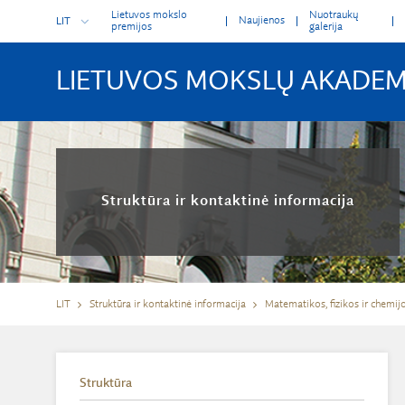
Lietuvos mokslo
Nuotraukų
Naujienos
LIT
premijos
galerija
LIETUVOS MOKSLŲ AKADEM
Struktūra ir kontaktinė informacija
LIT
Struktūra ir kontaktinė informacija
Matematikos, fizikos ir chemij
Struktūra