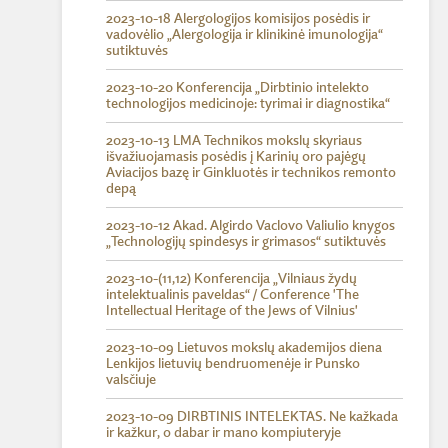
2023-10-18 Alergologijos komisijos posėdis ir
vadovėlio „Alergologija ir klinikinė imunologija“
sutiktuvės
2023-10-20 Konferencija „Dirbtinio intelekto
technologijos medicinoje: tyrimai ir diagnostika“
2023-10-13 LMA Technikos mokslų skyriaus
išvažiuojamasis posėdis į Karinių oro pajėgų
Aviacijos bazę ir Ginkluotės ir technikos remonto
depą
2023-10-12 Akad. Algirdo Vaclovo Valiulio knygos
„Technologijų spindesys ir grimasos“ sutiktuvės
2023-10-(11,12) Konferencija „Vilniaus žydų
intelektualinis paveldas“ / Conference 'The
Intellectual Heritage of the Jews of Vilnius'
2023-10-09 Lietuvos mokslų akademijos diena
Lenkijos lietuvių bendruomenėje ir Punsko
valsčiuje
2023-10-09 DIRBTINIS INTELEKTAS. Ne kažkada
ir kažkur, o dabar ir mano kompiuteryje