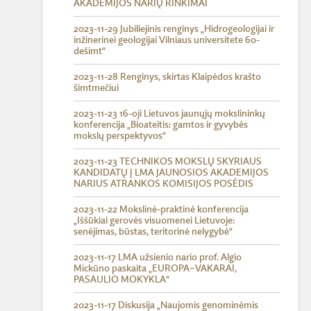
AKADEMIJOS NARIŲ RINKIMAI
2023-11-29 Jubiliejinis renginys „Hidrogeologijai ir
inžinerinei geologijai Vilniaus universitete 60-
dešimt“
2023-11-28 Renginys, skirtas Klaipėdos krašto
šimtmečiui
2023-11-23 16-oji Lietuvos jaunųjų mokslininkų
konferencija „Bioateitis: gamtos ir gyvybės
mokslų perspektyvos“
2023-11-23 TECHNIKOS MOKSLŲ SKYRIAUS
KANDIDATŲ Į LMA JAUNOSIOS AKADEMIJOS
NARIUS ATRANKOS KOMISIJOS POSĖDIS
2023-11-22 Mokslinė-praktinė konferencija
„Iššūkiai gerovės visuomenei Lietuvoje:
senėjimas, būstas, teritorinė nelygybė“
2023-11-17 LMA užsienio nario prof. Algio
Mickūno paskaita „EUROPA–VAKARAI,
PASAULIO MOKYKLA“
2023-11-17 Diskusija „Naujomis genominėmis