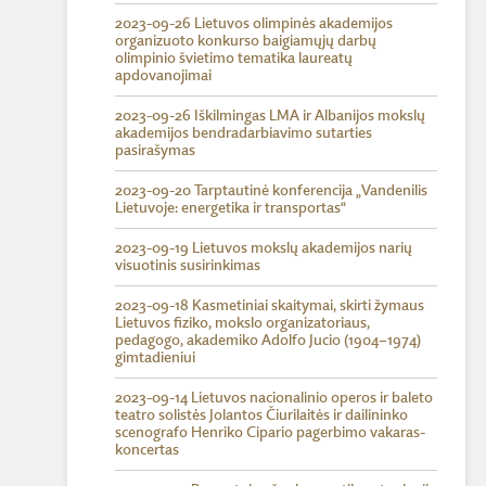
2023-09-26 Lietuvos olimpinės akademijos
organizuoto konkurso baigiamųjų darbų
olimpinio švietimo tematika laureatų
apdovanojimai
2023-09-26 Iškilmingas LMA ir Albanijos mokslų
akademijos bendradarbiavimo sutarties
pasirašymas
2023-09-20 Tarptautinė konferencija „Vandenilis
Lietuvoje: energetika ir transportas“
2023-09-19 Lietuvos mokslų akademijos narių
visuotinis susirinkimas
2023-09-18 Kasmetiniai skaitymai, skirti žymaus
Lietuvos fiziko, mokslo organizatoriaus,
pedagogo, akademiko Adolfo Jucio (1904–1974)
gimtadieniui
2023-09-14 Lietuvos nacionalinio operos ir baleto
teatro solistės Jolantos Čiurilaitės ir dailininko
scenografo Henriko Cipario pagerbimo vakaras-
koncertas