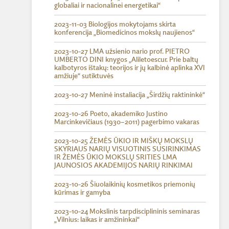
globaliai ir nacionalinei energetikai“
2023-11-03 Biologijos mokytojams skirta
konferencija „Biomedicinos mokslų naujienos“
2023-10-27 LMA užsienio nario prof. PIETRO
UMBERTO DINI knygos „Aliletoescur. Prie baltų
kalbotyros ištakų: teorijos ir jų kalbinė aplinka XVI
amžiuje“ sutiktuvės
2023-10-27 Meninė instaliacija „Širdžių raktininkė“
2023-10-26 Poeto, akademiko Justino
Marcinkevičiaus (1930–2011) pagerbimo vakaras
2023-10-25 ŽEMĖS ŪKIO IR MIŠKŲ MOKSLŲ
SKYRIAUS NARIŲ VISUOTINIS SUSIRINKIMAS
IR ŽEMĖS ŪKIO MOKSLŲ SRITIES LMA
JAUNOSIOS AKADEMIJOS NARIŲ RINKIMAI
2023-10-26 Šiuolaikinių kosmetikos priemonių
kūrimas ir gamyba
2023-10-24 Mokslinis tarpdisciplininis seminaras
„Vilnius: laikas ir amžininkai“