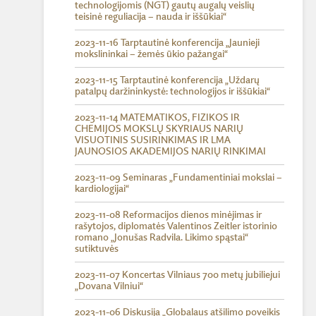
technologijomis (NGT) gautų augalų veislių
teisinė reguliacija – nauda ir iššūkiai“
2023-11-16 Tarptautinė konferencija „Jaunieji
mokslininkai – žemės ūkio pažangai“
2023-11-15 Tarptautinė konferencija „Uždarų
patalpų daržininkystė: technologijos ir iššūkiai“
2023-11-14 MATEMATIKOS, FIZIKOS IR
CHEMIJOS MOKSLŲ SKYRIAUS NARIŲ
VISUOTINIS SUSIRINKIMAS IR LMA
JAUNOSIOS AKADEMIJOS NARIŲ RINKIMAI
2023-11-09 Seminaras „Fundamentiniai mokslai –
kardiologijai“
2023-11-08 Reformacijos dienos minėjimas ir
rašytojos, diplomatės Valentinos Zeitler istorinio
romano „Jonušas Radvila. Likimo spąstai“
sutiktuvės
2023-11-07 Koncertas Vilniaus 700 metų jubiliejui
„Dovana Vilniui“
2023-11-06 Diskusija „Globalaus atšilimo poveikis