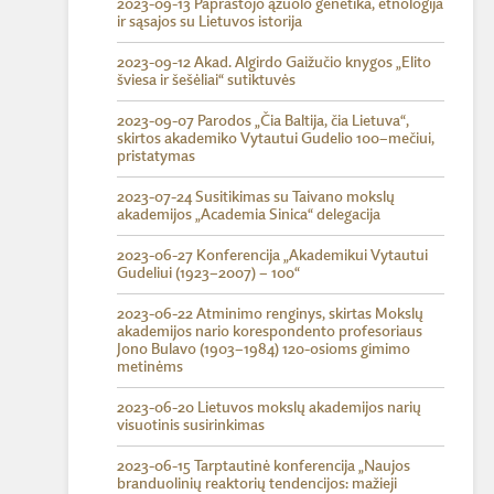
2023-09-13 Paprastojo ąžuolo genetika, etnologija
ir sąsajos su Lietuvos istorija
2023-09-12 Akad. Algirdo Gaižučio knygos „Elito
šviesa ir šešėliai“ sutiktuvės
2023-09-07 Parodos „Čia Baltija, čia Lietuva“,
skirtos akademiko Vytautui Gudelio 100–mečiui,
pristatymas
2023-07-24 Susitikimas su Taivano mokslų
akademijos „Academia Sinica“ delegacija
2023-06-27 Konferencija „Akademikui Vytautui
Gudeliui (1923–2007) – 100“
2023-06-22 Atminimo renginys, skirtas Mokslų
akademijos nario korespondento profesoriaus
Jono Bulavo (1903–1984) 120-osioms gimimo
metinėms
2023-06-20 Lietuvos mokslų akademijos narių
visuotinis susirinkimas
2023-06-15 Tarptautinė konferencija „Naujos
branduolinių reaktorių tendencijos: mažieji