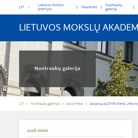
Lietuvos mokslo
Nuotraukų
Naujienos
LIT
premijos
galerija
LIETUVOS MOKSLŲ AKADEM
Nuotraukų galerija
LIT
Nuotraukų galerija
2023 metai
2023-04-25 DNR diena Lietuvo
2026 metai