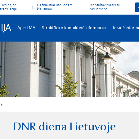
Tiesioginė
Dažniausiai užduodami
Konsultavimasis su
transliacija
klausimai
visuomene
IJA
Apie LMA
Struktūra ir kontaktinė informacija
Teisinė inform
je
DNR diena Lietuvoje