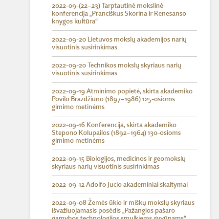
2022-09-(22–23) Tarptautinė mokslinė
konferencija „Pranciškus Skorina ir Renesanso
knygos kultūra“
2022-09-20 Lietuvos mokslų akademijos narių
visuotinis susirinkimas
2022-09-20 Technikos mokslų skyriaus narių
visuotinis susirinkimas
2022-09-19 Atminimo popietė, skirta akademiko
Povilo Brazdžiūno (1897–1986) 125-osioms
gimimo metinėms
2022-09-16 Konferencija, skirta akademiko
Stepono Kolupailos (1892–1964) 130-osioms
gimimo metinėms
2022-09-15 Biologijos, medicinos ir geomokslų
skyriaus narių visuotinis susirinkimas
2022-09-12 Adolfo Jucio akademiniai skaitymai
2022-09-08 Žemės ūkio ir miškų mokslų skyriaus
išvažiuojamasis posėdis „Pažangios pašaro
gamybos technologijos smulkiems gyvūnams“