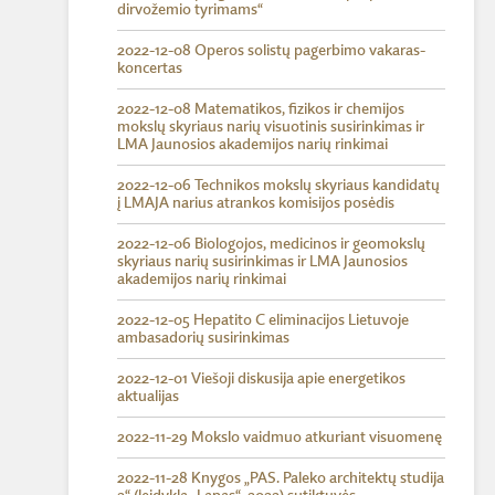
dirvožemio tyrimams“
2022-12-08 Operos solistų pagerbimo vakaras-
koncertas
2022-12-08 Matematikos, fizikos ir chemijos
mokslų skyriaus narių visuotinis susirinkimas ir
LMA Jaunosios akademijos narių rinkimai
2022-12-06 Technikos mokslų skyriaus kandidatų
į LMAJA narius atrankos komisijos posėdis
2022-12-06 Biologojos, medicinos ir geomokslų
skyriaus narių susirinkimas ir LMA Jaunosios
akademijos narių rinkimai
2022-12-05 Hepatito C eliminacijos Lietuvoje
ambasadorių susirinkimas
2022-12-01 Viešoji diskusija apie energetikos
aktualijas
2022-11-29 Mokslo vaidmuo atkuriant visuomenę
2022-11-28 Knygos „PAS. Paleko architektų studija