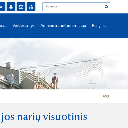
acija
Veiklos sritys
Administracinė informacija
Renginiai
Atgal
os narių visuotinis