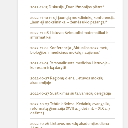
2022-11-15 Diskusija „Darni žmonijos plėtra“
2022-11-10 11-oji jaunųjų mokslininkų konferencija
„Jaunieji mokslininkai – žemės ūkio pažangai“
2022-11-08 Lietuvos šviesuoliai matematikai ir
informatikai
2022-11-04 Konferencija „Aktualios 2022 metų
biologijos ir medicinos mokslų naujienos“
2022-11-03 Personalizuota medicina Lietuvoje –
kur esam ir ką daryti?
2022-10-27 Regionų diena Lietuvos mokslų
akademijoje
2022-10-27 Susitikimas su taivaniečių delegacija
2022-10-27 Tebūnie šviesa. Kėdainių evangelikų
reformatų gimnazija (XVII a. 5 dešimt. – XIX a. 7
dešimt.)
2022-10-26 Lietuvos mokslų akademijos diena