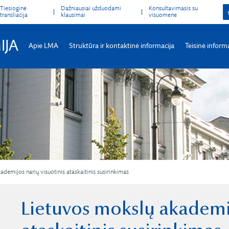
Tiesioginė
Dažniausiai užduodami
Konsultavimasis su
transliacija
klausimai
visuomene
IJA
Apie LMA
Struktūra ir kontaktinė informacija
Teisinė inform
demijos narių visuotinis ataskaitinis susirinkimas
Lietuvos mokslų akademij