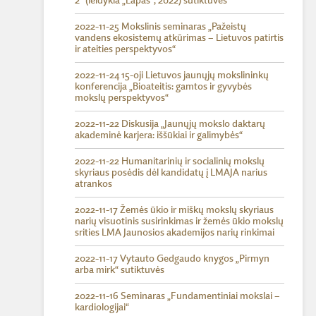
2“ (leidykla „Lapas“, 2022) sutiktuvės
2022-11-25 Mokslinis seminaras „Pažeistų
vandens ekosistemų atkūrimas – Lietuvos patirtis
ir ateities perspektyvos“
2022-11-24 15-oji Lietuvos jaunųjų mokslininkų
konferencija „Bioateitis: gamtos ir gyvybės
mokslų perspektyvos“
2022-11-22 Diskusija „Jaunųjų mokslo daktarų
akademinė karjera: iššūkiai ir galimybės“
2022-11-22 Humanitarinių ir socialinių mokslų
skyriaus posėdis dėl kandidatų į LMAJA narius
atrankos
2022-11-17 Žemės ūkio ir miškų mokslų skyriaus
narių visuotinis susirinkimas ir žemės ūkio mokslų
srities LMA Jaunosios akademijos narių rinkimai
2022-11-17 Vytauto Gedgaudo knygos „Pirmyn
arba mirk“ sutiktuvės
2022-11-16 Seminaras „Fundamentiniai mokslai –
kardiologijai“