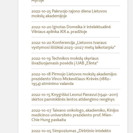
Alytuje
2022-10-25 Pakruojo rajono diena Lietuvos
mokslų akademijoje
2022-10-20 Ignotas Domeika ir intelektualinė
Vilniaus aplinka XIX a. pradžioje
2022-10-20 Konferencija „Lietuvos tvaraus
vystymosi iššūkiai 2023–2027 metų laikotarpiu“
2022-10-19 Technikos mokslų skyriaus
išvažiuojamasis posėdis į UAB „Elinta“
2022-10-18 Pirmojo Lietuvos mokslų akademijos
prezidento Vinco Mickevičiaus-Krėvės (1882–
1954) atminimo valanda
2022-10-15 Knygrišiui Leonui Panavui (1942–2011)
skirtos paminklinės lentos atidengimo renginys
2022-10-07 Taivano onkologo, akademiko, Kinijos
medicinos universiteto prezidento prof. Mien-
Chie Hung paskaita
2022-10-05 Simpoziumas „Dirbtinio intelekto