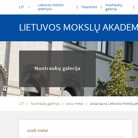
Lietuvos mokslo
Nuotraukų
Naujienos
LIT
premijos
galerija
LIETUVOS MOKSLŲ AKADEM
Nuotraukų galerija
LIT
Nuotraukų galerija
2022 metai
2022-04-12 Lietuvos mokslų aka
2026 metai