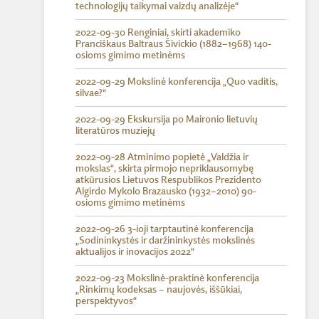
technologijų taikymai vaizdų analizėje“
2022-09-30 Renginiai, skirti akademiko
Pranciškaus Baltraus Šivickio (1882–1968) 140-
osioms gimimo metinėms
2022-09-29 Mokslinė konferencija „Quo vaditis,
silvae?“
2022-09-29 Ekskursija po Maironio lietuvių
literatūros muziejų
2022-09-28 Atminimo popietė „Valdžia ir
mokslas“, skirta pirmojo nepriklausomybę
atkūrusios Lietuvos Respublikos Prezidento
Algirdo Mykolo Brazausko (1932–2010) 90-
osioms gimimo metinėms
2022-09-26 3-ioji tarptautinė konferencija
„Sodininkystės ir daržininkystės mokslinės
aktualijos ir inovacijos 2022“
2022-09-23 Mokslinė-praktinė konferencija
„Rinkimų kodeksas – naujovės, iššūkiai,
perspektyvos“