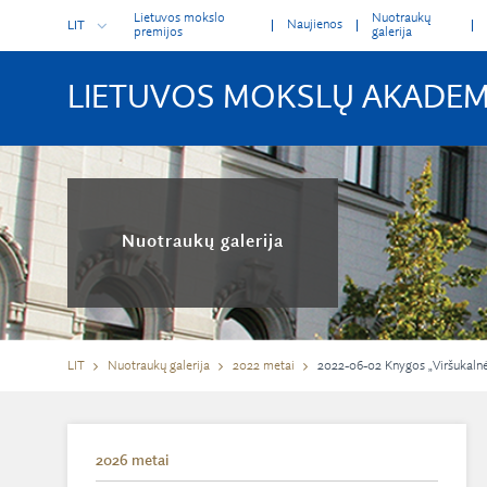
Lietuvos mokslo
Nuotraukų
Naujienos
LIT
premijos
galerija
LIETUVOS MOKSLŲ AKADEM
Nuotraukų galerija
LIT
Nuotraukų galerija
2022 metai
2022-06-02 Knygos „Viršukalnės.
2026 metai