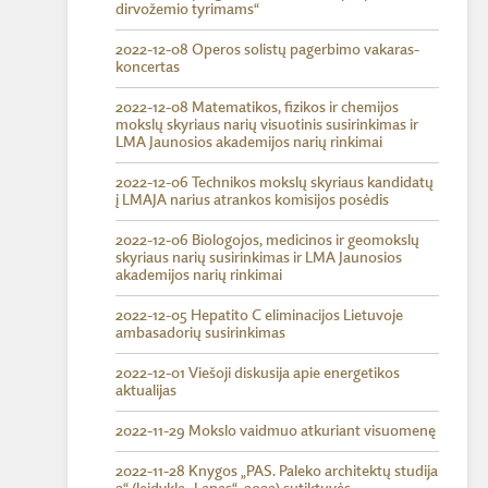
dirvožemio tyrimams“
2022-12-08 Operos solistų pagerbimo vakaras-
koncertas
2022-12-08 Matematikos, fizikos ir chemijos
mokslų skyriaus narių visuotinis susirinkimas ir
LMA Jaunosios akademijos narių rinkimai
2022-12-06 Technikos mokslų skyriaus kandidatų
į LMAJA narius atrankos komisijos posėdis
2022-12-06 Biologojos, medicinos ir geomokslų
skyriaus narių susirinkimas ir LMA Jaunosios
akademijos narių rinkimai
2022-12-05 Hepatito C eliminacijos Lietuvoje
ambasadorių susirinkimas
2022-12-01 Viešoji diskusija apie energetikos
aktualijas
2022-11-29 Mokslo vaidmuo atkuriant visuomenę
2022-11-28 Knygos „PAS. Paleko architektų studija