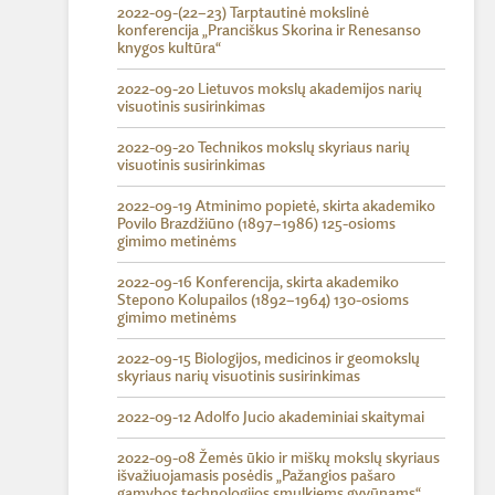
2022-09-(22–23) Tarptautinė mokslinė
konferencija „Pranciškus Skorina ir Renesanso
knygos kultūra“
2022-09-20 Lietuvos mokslų akademijos narių
visuotinis susirinkimas
2022-09-20 Technikos mokslų skyriaus narių
visuotinis susirinkimas
2022-09-19 Atminimo popietė, skirta akademiko
Povilo Brazdžiūno (1897–1986) 125-osioms
gimimo metinėms
2022-09-16 Konferencija, skirta akademiko
Stepono Kolupailos (1892–1964) 130-osioms
gimimo metinėms
2022-09-15 Biologijos, medicinos ir geomokslų
skyriaus narių visuotinis susirinkimas
2022-09-12 Adolfo Jucio akademiniai skaitymai
2022-09-08 Žemės ūkio ir miškų mokslų skyriaus
išvažiuojamasis posėdis „Pažangios pašaro
gamybos technologijos smulkiems gyvūnams“