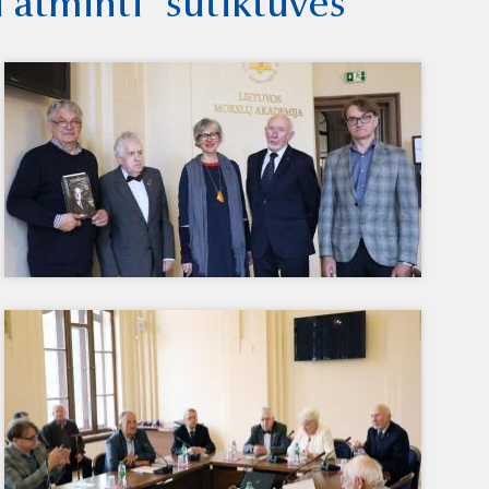
 atminti“ sutiktuvės