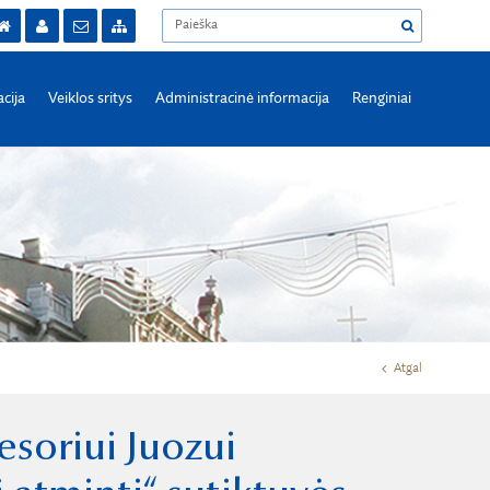
acija
Veiklos sritys
Administracinė informacija
Renginiai
Atgal
esoriui Juozui