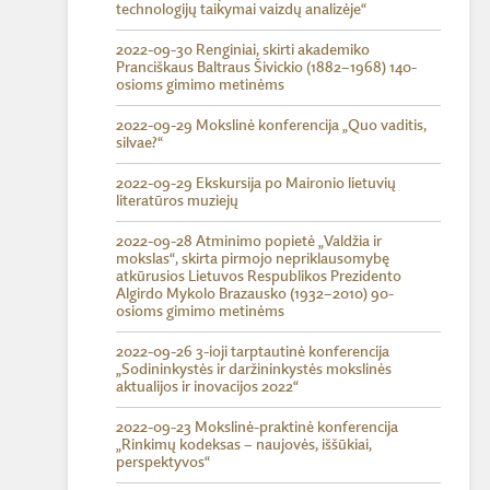
technologijų taikymai vaizdų analizėje“
2022-09-30 Renginiai, skirti akademiko
Pranciškaus Baltraus Šivickio (1882–1968) 140-
osioms gimimo metinėms
2022-09-29 Mokslinė konferencija „Quo vaditis,
silvae?“
2022-09-29 Ekskursija po Maironio lietuvių
literatūros muziejų
2022-09-28 Atminimo popietė „Valdžia ir
mokslas“, skirta pirmojo nepriklausomybę
atkūrusios Lietuvos Respublikos Prezidento
Algirdo Mykolo Brazausko (1932–2010) 90-
osioms gimimo metinėms
2022-09-26 3-ioji tarptautinė konferencija
„Sodininkystės ir daržininkystės mokslinės
aktualijos ir inovacijos 2022“
2022-09-23 Mokslinė-praktinė konferencija
„Rinkimų kodeksas – naujovės, iššūkiai,
perspektyvos“