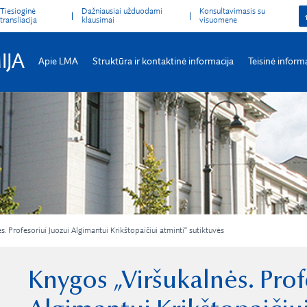
Tiesioginė
Dažniausiai užduodami
Konsultavimasis su
transliacija
klausimai
visuomene
IJA
Apie LMA
Struktūra ir kontaktinė informacija
Teisinė inform
 Profesoriui Juozui Algimantui Krikštopaičiui atminti“ sutiktuvės
Knygos „Viršukalnės. Prof