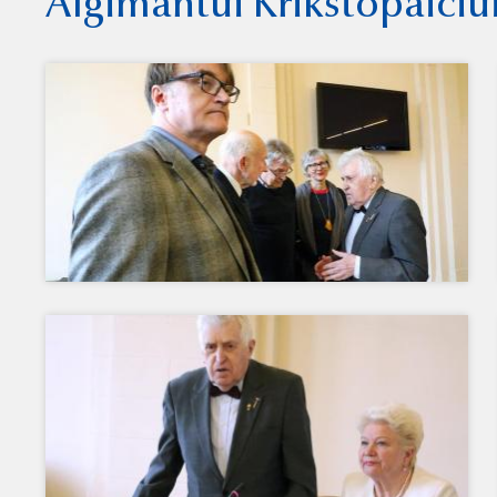
Algimantui Krikštopaičiui