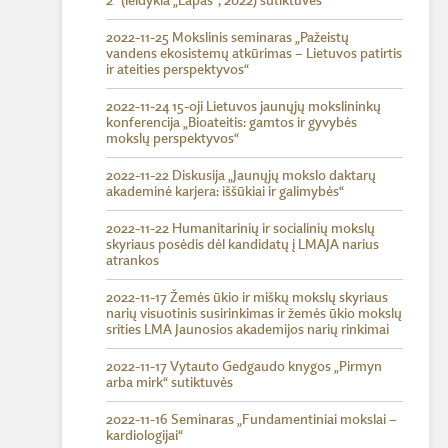
2“ (leidykla „Lapas“, 2022) sutiktuvės
2022-11-25 Mokslinis seminaras „Pažeistų
vandens ekosistemų atkūrimas – Lietuvos patirtis
ir ateities perspektyvos“
2022-11-24 15-oji Lietuvos jaunųjų mokslininkų
konferencija „Bioateitis: gamtos ir gyvybės
mokslų perspektyvos“
2022-11-22 Diskusija „Jaunųjų mokslo daktarų
akademinė karjera: iššūkiai ir galimybės“
2022-11-22 Humanitarinių ir socialinių mokslų
skyriaus posėdis dėl kandidatų į LMAJA narius
atrankos
2022-11-17 Žemės ūkio ir miškų mokslų skyriaus
narių visuotinis susirinkimas ir žemės ūkio mokslų
srities LMA Jaunosios akademijos narių rinkimai
2022-11-17 Vytauto Gedgaudo knygos „Pirmyn
arba mirk“ sutiktuvės
2022-11-16 Seminaras „Fundamentiniai mokslai –
kardiologijai“