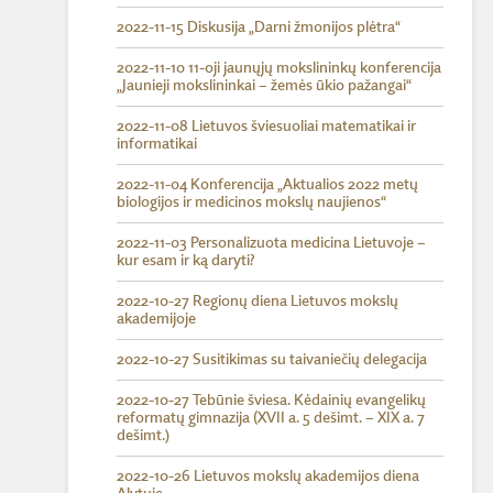
2022-11-15 Diskusija „Darni žmonijos plėtra“
2022-11-10 11-oji jaunųjų mokslininkų konferencija
„Jaunieji mokslininkai – žemės ūkio pažangai“
2022-11-08 Lietuvos šviesuoliai matematikai ir
informatikai
2022-11-04 Konferencija „Aktualios 2022 metų
biologijos ir medicinos mokslų naujienos“
2022-11-03 Personalizuota medicina Lietuvoje –
kur esam ir ką daryti?
2022-10-27 Regionų diena Lietuvos mokslų
akademijoje
2022-10-27 Susitikimas su taivaniečių delegacija
2022-10-27 Tebūnie šviesa. Kėdainių evangelikų
reformatų gimnazija (XVII a. 5 dešimt. – XIX a. 7
dešimt.)
2022-10-26 Lietuvos mokslų akademijos diena