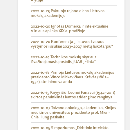
Alytuje
2022-10-25 Pakruojo rajono diena Lietuvos
mokslų akademijoje
2022-10-20 Ignotas Domeika ir intelektualinė
Vilniaus aplinka XIX a. pradžioje
2022-10-20 Konferencija „Lietuvos tvaraus
vystymosi iššūkiai 2023–2027 metų laikotarpiu“
2022-10-19 Technikos mokslų skyriaus
išvažiuojamasis posėdis į UAB „Elinta“
2022-10-18 Pirmojo Lietuvos mokslų akademijos
prezidento Vinco Mickevičiaus-Krėvės (1882–
1954) atminimo valanda
2022-10-15 Knygrišiui Leonui Panavui (1942–2011)
skirtos paminklinės lentos atidengimo renginys
2022-10-07 Taivano onkologo, akademiko, Kinijos
medicinos universiteto prezidento prof. Mien-
Chie Hung paskaita
2022-10-05 Simpoziumas „Dirbtinio intelekto