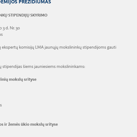
EMIJOS PREZIDIUMAS
NKŲ STIPENDIJŲ SKYRIMO
 3 d. Nr. 30
us
 ekspertų komisijų LMA jaunųjų mokslininkų stipendijoms gauti
 stipendijas šiems jauniesiems mokslininkams:
linių mokslų srityse
s
os ir žemės ūkio mokslų srityse