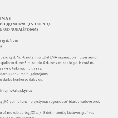
I M A S
AUKŠTŲJŲ MOKYKLŲ STUDENTŲ
KURSO NUGALĖTOJAMS
 19 d. Nr. 10
us
alio 14 d. Nr. 36 nutarimu „Dėl LMA organizuojamų geriausių
palio 10 d., 2016 m. sausio 6 d., 2017 m. spalio 3 d. ir 2018 m.
kyrių teikimu, n u t a r i a:
ų darbų konkurso nugalėtojams.
ų darbų konkurso dalyvius.
linių mokslų skyrius
arbą „Kūrybinio turizmo vystymas regionuose“ (darbo vadovė prof.
ja) už mokslo darbą „XX a. 7–8 dešimtmečių Lietuvos grafikos