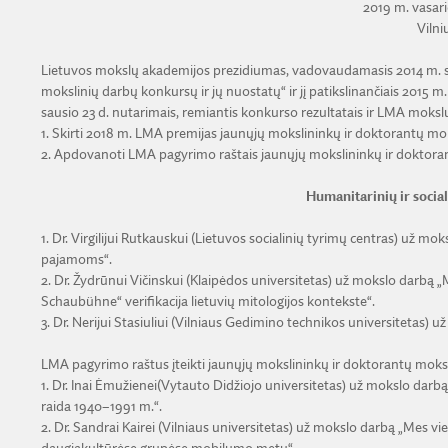
2019 m. vasario
Vilni
Lietuvos mokslų akademijos prezidiumas, vadovaudamasis 2014 m. sp
mokslinių darbų konkursų ir jų nuostatų“ ir jį patikslinančiais 2015 m. s
sausio 23 d. nutarimais, remiantis konkurso rezultatais ir LMA mokslų s
1. Skirti 2018 m. LMA premijas jaunųjų mokslininkų ir doktorantų m
2. Apdovanoti LMA pagyrimo raštais jaunųjų mokslininkų ir doktora
Humanitarinių ir socia
1. Dr. Virgilijui Rutkauskui (Lietuvos socialinių tyrimų centras) už mo
pajamoms“.
2. Dr. Žydrūnui Vičinskui (Klaipėdos universitetas) už mokslo darbą „
Schaubühne“ verifikacija lietuvių mitologijos kontekste“.
3. Dr. Nerijui Stasiuliui (Vilniaus Gedimino technikos universitetas) už
LMA pagyrimo raštus įteikti jaunųjų mokslininkų ir doktorantų moks
1. Dr. Inai Ėmužienei(Vytauto Didžiojo universitetas) už mokslo dar
raida 1940–1991 m.“.
2. Dr. Sandrai Kairei (Vilniaus universitetas) už mokslo darbą „Mes vie