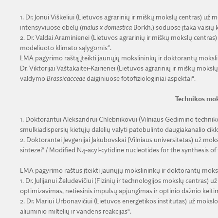
1. Dr. Jonui Viškeliui (Lietuvos agrarinių ir miškų mokslų centras) už
intensyviuose obelų (
malus x domestica
Borkh.) soduose įtaka vaisių 
2. Dr. Valdai Araminienei (Lietuvos agrarinių ir miškų mokslų centras
modeliuoto klimato sąlygomis“.
LMA pagyrimo raštą įteikti jaunųjų mokslininkų ir doktorantų moksl
Dr. Viktorijai Vaštakaitei-Kairienei (Lietuvos agrarinių ir miškų mok
valdymo
Brassicacceae
daiginiuose fotofiziologiniai aspektai“.
Technikos mok
1. Doktorantui Aleksandrui Chlebnikovui (Vilniaus Gedimino techni
smulkiadispersių kietųjų dalelių valyti patobulinto daugiakanalio cikl
2. Doktorantei Jevgenijai Jakubovskai (Vilniaus universitetas) už mok
sintezei“ / Modified N4-acyl-cytidine nucleotides for the synthesis o
LMA pagyrimo raštus įteikti jaunųjų mokslininkų ir doktorantų moks
1. Dr. Julijanui Želudevičiui (Fizinių ir technologijos mokslų centras)
optimizavimas, netiesinis impulsų apjungimas ir optinio dažnio keiti
2. Dr. Mariui Urbonavičiui (Lietuvos energetikos institutas) už mok
aliuminio miltelių ir vandens reakcijas“.