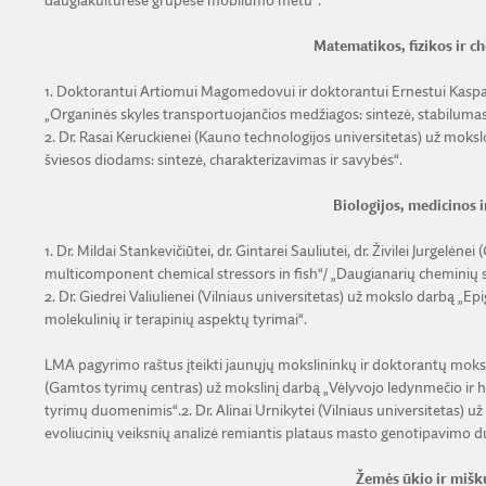
daugiakultūrėse grupėse mobilumo metu“.
Matematikos, fizikos ir c
1. Doktorantui Artiomui Magomedovui ir doktorantui Ernestui Kaspar
„Organinės skyles transportuojančios medžiagos: sintezė, stabilumas
2. Dr. Rasai Keruckienei (Kauno technologijos universitetas) už moksl
šviesos diodams: sintezė, charakterizavimas ir savybės“.
Biologijos, medicinos 
1. Dr. Mildai Stankevičiūtei, dr. Gintarei Sauliutei, dr. Živilei Jurgelė
multicomponent chemical stressors in fish“/ „Daugianarių cheminių st
2. Dr. Giedrei Valiulienei (Vilniaus universitetas) už mokslo darbą „Ep
molekulinių ir terapinių aspektų tyrimai“.
LMA pagyrimo raštus įteikti jaunųjų mokslininkų ir doktorantų moksl
(Gamtos tyrimų centras) už mokslinį darbą „Vėlyvojo ledynmečio ir
tyrimų duomenimis“.2. Dr. Alinai Urnikytei (Vilniaus universitetas) už
evoliucinių veiksnių analizė remiantis plataus masto genotipavimo du
Žemės ūkio ir mišk