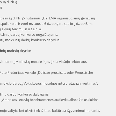
 19 d. Nr. 9
us
alio 14 d. Nr. 36 nutarimu „Dėl LMA organizuojamų geriausių
palio 10 d. ir 2016 m. sausio 6 d., 2017 m. spalio 3 d., 2018 m.
kyrių teikimu, n u t a r i a:
okslinių darbų konkurso nugalėtojams.
ntų mokslinių darbų konkurso dalyvius.
linių mokslų skyrius
kslo darbą „Mokesčių moralė ir jos įtaka viešojo sektoriaus
Mato Pretorijaus veikalo „Deliciae prussicae, oder Preussische
 mokslo darbą „Vokiškosios filosofijos interpretacija ir vertimas“.
linių darbų konkurso dalyviams:
bą „Amerikos lietuvių bendruomenės audiovizualinės žiniasklaidos
noje valtyje, bet aš vis tiek iš kitos kultūros: išgyvenimai mokantis