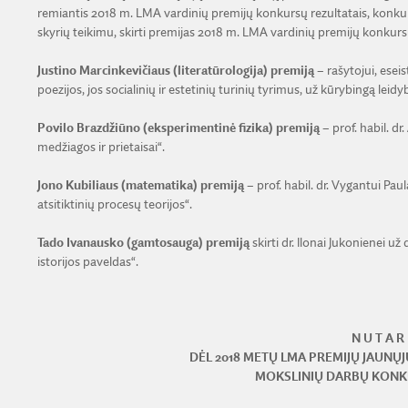
remiantis 2018 m. LMA vardinių premijų konkursų rezultatais, konku
skyrių teikimu, skirti premijas 2018 m. LMA vardinių premijų konkur
Justino Marcinkevičiaus (literatūrologija) premiją
– rašytojui, eseis
poezijos, jos socialinių ir estetinių turinių tyrimus, už kūrybingą leidy
Povilo Brazdžiūno (eksperimentinė fizika) premiją
– prof. habil. d
medžiagos ir prietaisai“.
Jono Kubiliaus (matematika) premiją
– prof. habil. dr. Vygantui Paul
atsitiktinių procesų teorijos“.
Tado Ivanausko (gamtosauga) premiją
skirti dr. Ilonai Jukonienei u
istorijos paveldas“.
N U T A R 
DĖL 2018 METŲ LMA PREMIJŲ JAUN
MOKSLINIŲ DARBŲ KON