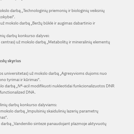
 mokslo darbą „Technologinių priemonių ir biologinių veiksnių
kokybei“.
) už mokslo darbą „Beržų būklė ir augimas dabartinio ir
inių darbų konkurso dalyvei:
slų centras) už mokslo darbą „Metabolitų ir mineralinių elementų
slų skyrius
kos universitetas) už mokslo darbą „Agresyvioms dujoms nuo
ono tyrimai ir kūrimas“.
4
slo darbą „
N
-acil modifikuoti nukleotidai funkcionalizuotos DNR
f functionalized DNA.
linių darbų konkurso dalyviams:
 už mokslo darbą „Impulsinių skaidulinių lazerių parametrų
mas“.
slo darbą „Vandenilio sintezė panaudojant plazmoje aktyvuotų