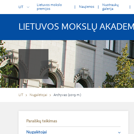
Lietuvos mokslo
Nuotraukų
Naujienos
LIT
premijos
galerija
LIETUVOS MOKSLŲ AKADEM
LIT
Nugalėtojai
Archyvas (2019 m.)
Paraiškų teikimas
Nugalėtojai