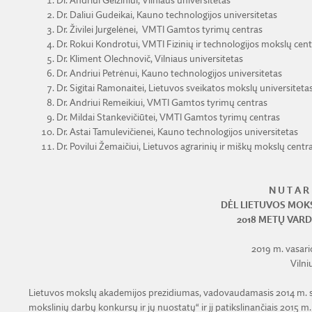
Dr. Andriui Gelžiniui, Vilniaus universitetas
Dr. Daliui Gudeikai, Kauno technologijos universitetas
Dr. Živilei Jurgelėnei, VMTI Gamtos tyrimų centras
Dr. Rokui Kondrotui, VMTI Fizinių ir technologijos mokslų cent
Dr. Kliment Olechnovič, Vilniaus universitetas
Dr. Andriui Petrėnui, Kauno technologijos universitetas
Dr. Sigitai Ramonaitei, Lietuvos sveikatos mokslų universiteta
Dr. Andriui Remeikiui, VMTI Gamtos tyrimų centras
Dr. Mildai Stankevičiūtei, VMTI Gamtos tyrimų centras
Dr. Astai Tamulevičienei, Kauno technologijos universitetas
Dr. Povilui Žemaičiui, Lietuvos agrarinių ir miškų mokslų centr
N U T A R 
DĖL LIETUVOS MOK
2018 METŲ VARD
2019 m. vasario
Vilni
Lietuvos mokslų akademijos prezidiumas, vadovaudamasis 2014 m. sp
mokslinių darbų konkursų ir jų nuostatų“ ir jį patikslinančiais 2015 m. sp