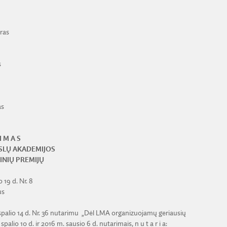
ras
s
as
I M A S
SLŲ AKADEMIJOS
INIŲ PREMIJŲ
 19 d. Nr. 8
us
alio 14 d. Nr. 36 nutarimu „Dėl LMA organizuojamų geriausių
alio 10 d. ir 2016 m. sausio 6 d. nutarimais, n u t a r i a: