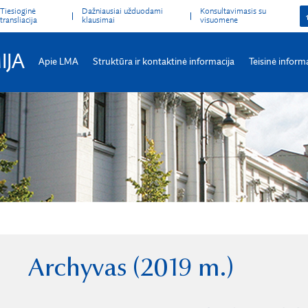
Tiesioginė
Dažniausiai užduodami
Konsultavimasis su
transliacija
klausimai
visuomene
IJA
Apie LMA
Struktūra ir kontaktinė informacija
Teisinė inform
Archyvas (2019 m.)