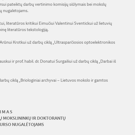
rsui pateiktų darbų vertinimo komisijų siūlymais bei mokslų
sų nugalėtojams.
tui, literatūros kritikui Eimučiui Valentinui Sventickui už lietuvių
binę literatūros tekstologiją.
r. Arūnui Krotkui už darbų ciklą „Ultrasparčiosios optoelektronikos
auskui ir prof. habil. dr. Donatui Surgailiui už darbų ciklą „Darbai iš
ž darbų ciklą „Briologiniai archyvai – Lietuvos mokslo ir gamtos
I M A S
ŲJŲ MOKSLININKŲ IR DOKTORANTŲ
KURSO NUGALĖTOJAMS