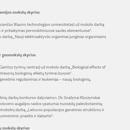
hemijos mokslų skyrius
avičiui (Kauno technologijos universitetas) už mokslo darbą
 ir pritaikymas perovskitiniuose saulės elementuose“.
o darbą „Nauji elektroaktyvūs organiniai junginiai organiniams
ir geomokslų skyrius
nei (Gamtos tyrimų centras) už mokslo darbą „Biological effects of
resorių biologinių efektų tyrimai žuvyse“.
igenetinis reguliavimas ir leukemija – naujų biologinių,
inių darbų konkurso dalyviams:1. Dr. Gražynai Kluczynskai
 holoceno augalijos raidos ypatumai nuosėdų paleobotaninių
 mokslinį darbą „Lietuvos populiacijos genetinės struktūros ir
omenimis: praeitis ir dabartis“.
ų mokslų skyrius