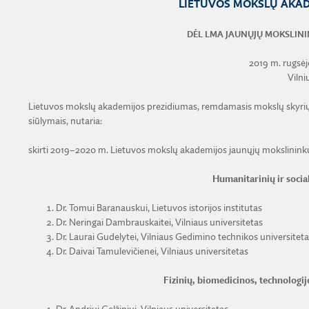
LIETUVOS MOKSLŲ AKAD
DĖL LMA JAUNŲJŲ MOKSLINI
2019 m. rugsėjo
Vilni
Lietuvos mokslų akademijos prezidiumas, remdamasis mokslų skyrių
siūlymais, nutaria:
skirti 2019–2020 m. Lietuvos mokslų akademijos jaunųjų mokslininkų
Humanitarinių ir socia
Dr. Tomui Baranauskui, Lietuvos istorijos institutas
Dr. Neringai Dambrauskaitei, Vilniaus universitetas
Dr. Laurai Gudelytei, Vilniaus Gedimino technikos universiteta
Dr. Daivai Tamulevičienei, Vilniaus universitetas
Fizinių, biomedicinos, technologij