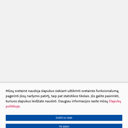
1997 m. Lietuvos mokslo premijos skirtos
1996 m. Lietuvos mokslo premijos skirtos
1995 m. Lietuvos mokslo premijų laureatai
1994 m. Lietuvos mokslo premijų laureatai
1993 m. Lietuvos mokslo premijų laureatai
Mūsų svetainė naudoja slapukus siekiant užtikrinti svetainės funkcionalumą,
pagerinti Jūsų naršymo patirtį, taip pat statistikos tikslais. Jūs galite pasirinkti,
kuriuos slapukus leidžiate naudoti. Daugiau informacijos rasite mūsų
Slapukų
politikoje
.
Sutikti su visais
Tik būtini