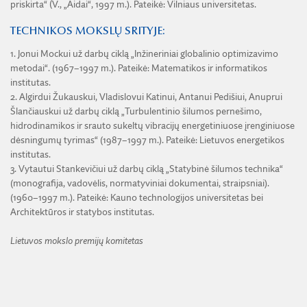
priskirta“ (V., „Aidai“, 1997 m.). Pateikė: Vilniaus universitetas.
2009 m. Lietuvos mokslo premijos skirtos
TECHNIKOS MOKSLŲ SRITYJE:
2008 m. Lietuvos mokslo premijos skirtos
1. Jonui Mockui už darbų ciklą „Inžineriniai globalinio optimizavimo
metodai“. (1967–1997 m.). Pateikė: Matematikos ir informatikos
2007 m. Lietuvos mokslo premijos skirtos
institutas.
2006 m. Lietuvos mokslo premijos skirtos
2. Algirdui Žukauskui, Vladislovui Katinui, Antanui Pedišiui, Anuprui
Šlančiauskui už darbų ciklą „Turbulentinio šilumos pernešimo,
2005 m. Lietuvos mokslo premijos skirtos
hidrodinamikos ir srauto sukeltų vibracijų energetiniuose įrenginiuose
dėsningumų tyrimas“ (1987–1997 m.). Pateikė: Lietuvos energetikos
2004 m. Lietuvos mokslo premijos skirtos
institutas.
3. Vytautui Stankevičiui už darbų ciklą „Statybinė šilumos technika“
2003 m. Lietuvos mokslo premijos skirtos
(monografija, vadovėlis, normatyviniai dokumentai, straipsniai).
2002 m. Lietuvos mokslo premijos skirtos
(1960–1997 m.). Pateikė: Kauno technologijos universitetas bei
Architektūros ir statybos institutas.
2001 m. Lietuvos mokslo premijos skirtos
Lietuvos mokslo premijų komitetas
2000 m. Lietuvos mokslo premijos skirtos
1999 m. Lietuvos mokslo premijos skirtos
1998 m. Lietuvos mokslo premijų laureatai