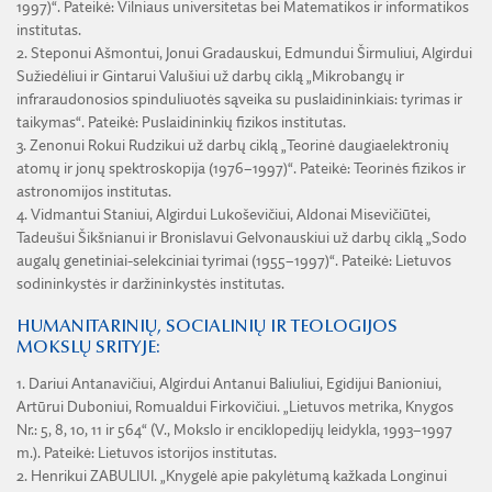
ŽEMĖS ŪKIO IR MIŠKŲ MOKSLŲ SKYRIUS
1997)“. Pateikė: Vilniaus universitetas bei Matematikos ir informatikos
BENDRADARBIAVIMO SUTARTYS
BENDRADARBIAVIMAS SU REGIONAIS
VIRTUALI LMA
institutas.
FINANSŲ KONTROLĖS TAISYKLĖS
2021 m. Lietuvos mokslo premijos skirtos
TECHNIKOS MOKSLŲ SKYRIUS
MOKSLININKO ETIKOS KODEKSAS
2. Steponui Ašmontui, Jonui Gradauskui, Edmundui Širmuliui, Algirdui
LMA IR AKADEMIKAI ŽINIASKLAIDOJE
ŪKIO SUBJEKTŲ PRIEŽIŪRA
Sužiedėliui ir Gintarui Valušiui už darbų ciklą „Mikrobangų ir
2020 m. Lietuvos mokslo premijos skirtos
JAUNOJI AKADEMIJA
KORUPCIJOS PREVENCIJA
infraraudonosios spinduliuotės sąveika su puslaidininkiais: tyrimas ir
PASLAUGOS
TARNYBINIAI LENGVIEJI AUTOMOBILIAI
2019 m. Lietuvos mokslo premijos skirtos
SKYRIAI IR PADALINIAI
taikymas“. Pateikė: Puslaidininkių fizikos institutas.
PRANEŠĖJŲ APSAUGA
ES SF PARAMA LMA
3. Zenonui Rokui Rudzikui už darbų ciklą „Teorinė daugiaelektronių
LĖŠOS VEIKLAI VIEŠINTI
2018 m. Lietuvos mokslo premijos skirtos
PAREIGYBIŲ APRAŠYMAS IR ATLIEKAMOS FUNKCIJOS
atomų ir jonų spektroskopija (1976–1997)“. Pateikė: Teorinės fizikos ir
NUORODOS
ATVIRI DUOMENYS
astronomijos institutas.
2017 m. Lietuvos mokslo premijos skirtos
ŠVIESAUS ATMINIMO LMA NARIAI
4. Vidmantui Staniui, Algirdui Lukoševičiui, Aldonai Misevičiūtei,
Tadeušui Šikšnianui ir Bronislavui Gelvonauskiui už darbų ciklą „Sodo
2016 m. Lietuvos mokslo premijos skirtos
augalų genetiniai-selekciniai tyrimai (1955–1997)“. Pateikė: Lietuvos
2015 m. Lietuvos mokslo premijos skirtos
sodininkystės ir daržininkystės institutas.
2014 m. Lietuvos mokslo premijos skirtos
HUMANITARINIŲ, SOCIALINIŲ IR TEOLOGIJOS
MOKSLŲ SRITYJE:
2013 m. Lietuvos mokslo premijos skirtos
1. Dariui Antanavičiui, Algirdui Antanui Baliuliui, Egidijui Banioniui,
2012 m. Lietuvos mokslo premijos skirtos
Artūrui Duboniui, Romualdui Firkovičiui. „Lietuvos metrika, Knygos
Nr.: 5, 8, 10, 11 ir 564“ (V., Mokslo ir enciklopedijų leidykla, 1993–1997
2011 m. Lietuvos mokslo premijos skirtos
m.). Pateikė: Lietuvos istorijos institutas.
2. Henrikui ZABULIUI. „Knygelė apie pakylėtumą kažkada Longinui
2010 m. Lietuvos mokslo premijų laureatai