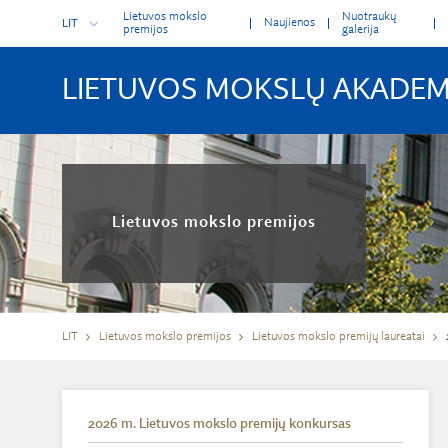
Lietuvos mokslo
Nuotraukų
Naujienos
LIT
premijos
galerija
LIETUVOS MOKSLŲ AKADEM
Lietuvos mokslo premijos
LIT
Lietuvos mokslo premijos
Lietuvos mokslo premijų laureatai
2026 m. Lietuvos mokslo premijų konkursas