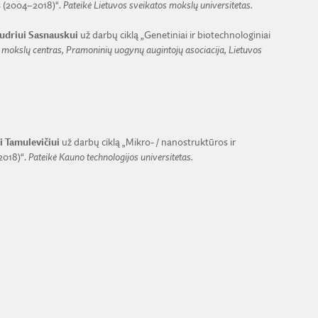
 (2004–2018)“.
Pateikė Lietuvos sveikatos mokslų universitetas.
Audriui Sasnauskui
už darbų ciklą „Genetiniai ir biotechnologiniai
ų mokslų centras, Pramoninių uogynų augintojų asociacija, Lietuvos
i Tamulevičiui
už darbų ciklą „Mikro- / nanostruktūros ir
2018)“.
Pateikė Kauno technologijos universitetas.