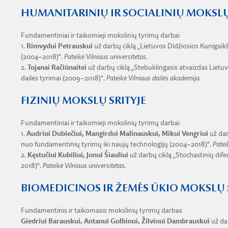
HUMANITARINIŲ IR SOCIALINIŲ MOKSLŲ
Fundamentiniai ir taikomieji mokslinių tyrimų darbai
1.
Rimvydui Petrauskui
už darbų ciklą „Lietuvos Didžiosios Kunigaikšt
(2004–2018)“.
Pateikė Vilniaus universitetas.
2.
Tojanai Račiūnaitei
už darbų ciklą „Stebuklingasis atvaizdas Lietuv
dailės tyrimai (2009–2018)“.
Pateikė Vilniaus dailės akademija.
FIZINIŲ MOKSLŲ SRITYJE
Fundamentiniai ir taikomieji mokslinių tyrimų darbai
1.
Audriui Dubiečiui, Mangirdui Malinauskui, Mikui Vengriui
už dar
nuo fundamentinių tyrimų iki naujų technologijų (2004–2018)“.
Patei
2.
Kęstučiui Kubiliui, Jonui Šiauliui
už darbų ciklą „Stochastinių dife
2018)“.
Pateikė Vilniaus universitetas.
BIOMEDICINOS IR ŽEMĖS ŪKIO MOKSLŲ 
Fundamentinis ir taikomasis mokslinių tyrimų darbas
Giedriui Barauskui, Antanui Gulbinui, Žilvinui Dambrauskui
už dar