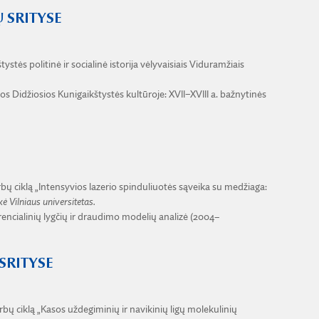
 SRITYSE
ystės politinė ir socialinė istorija vėlyvaisiais Viduramžiais
os Didžiosios Kunigaikštystės kultūroje: XVII–XVIII a. bažnytinės
bų ciklą „Intensyvios lazerio spinduliuotės sąveika su medžiaga:
kė Vilniaus universitetas.
rencialinių lygčių ir draudimo modelių analizė (2004–
SRITYSE
bų ciklą „Kasos uždegiminių ir navikinių ligų molekulinių