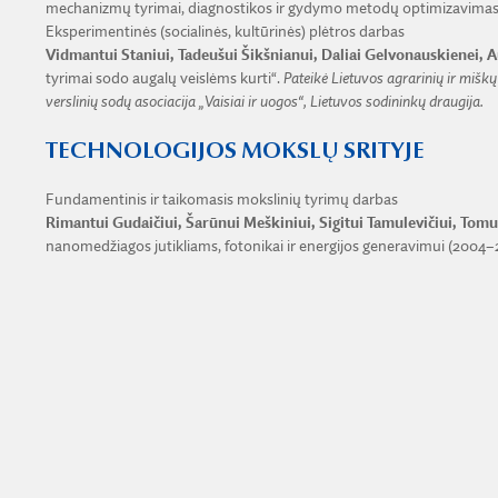
mechanizmų tyrimai, diagnostikos ir gydymo metodų optimizavimas
Eksperimentinės (socialinės, kultūrinės) plėtros darbas
Vidmantui Staniui, Tadeušui Šikšnianui, Daliai Gelvonauskienei, 
tyrimai sodo augalų veislėms kurti“.
Pateikė Lietuvos agrarinių ir mišk
verslinių sodų asociacija „Vaisiai ir uogos“, Lietuvos sodininkų draugija.
TECHNOLOGIJOS MOKSLŲ SRITYJE
Fundamentinis ir taikomasis mokslinių tyrimų darbas
Rimantui Gudaičiui, Šarūnui Meškiniui, Sigitui Tamulevičiui, Tomu
nanomedžiagos jutikliams, fotonikai ir energijos generavimui (2004–