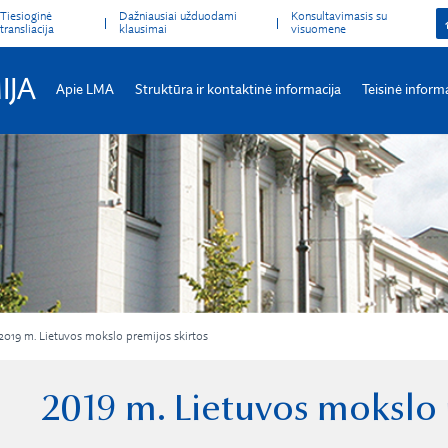
Tiesioginė
Dažniausiai užduodami
Konsultavimasis su
transliacija
klausimai
visuomene
IJA
Apie LMA
Struktūra ir kontaktinė informacija
Teisinė inform
2019 m. Lietuvos mokslo premijos skirtos
2019 m. Lietuvos mokslo 