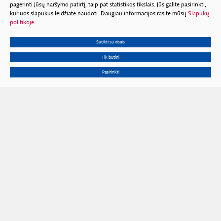
pagerinti Jūsų naršymo patirtį, taip pat statistikos tikslais. Jūs galite pasirinkti,
kuriuos slapukus leidžiate naudoti. Daugiau informacijos rasite mūsų
Slapukų
politikoje
.
Sutikti su visais
Tik būtini
Pasirinkti
Gedimino pr. 3, 01102 Vilnius
Tel.
+370 602 653 54
El. p.
prezidiumas@lma.lt